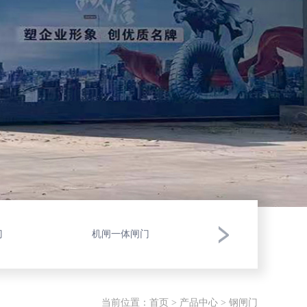
门
机闸一体闸门
拍门
当前位置：
首页
>
产品中心
> 钢闸门