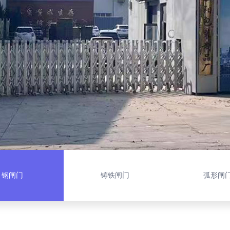
钢闸门
铸铁闸门
弧形闸