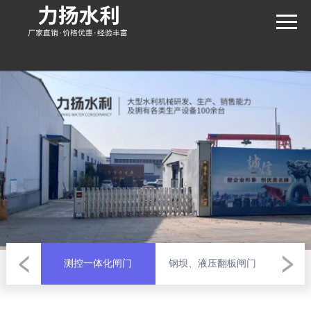
闸门
测控一体化闸门
钢坝、液压翻板闸门
回